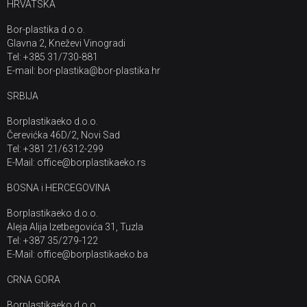
HRVATSKA
Bor-plastika d.o.o.
Glavna 2, Kneževi Vinogradi
Tel: +385 31/730-881
E-mail: bor-plastika@bor-plastika.hr
SRBIJA
Borplastikaeko d.o.o.
Čerevićka 46D/2, Novi Sad
Tel: +381 21/6312-299
E-Mail: office@borplastikaeko.rs
BOSNA i HERCEGOVINA
Borplastikaeko d.o.o.
Aleja Alija Izetbegovića 31, Tuzla
Tel: +387 35/279-122
E-Mail: office@borplastikaeko.ba
CRNA GORA
Borplastikaeko d.o.o.