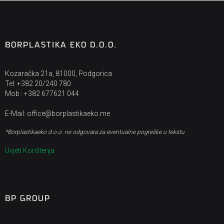
BORPLASTIKA EKO D.O.O.
Kozaračka 21a, 81000, Podgorica
Tel: +382 20/240 780
Mob : +382 677621 044
E-Mail: office@borplastikaeko.me
*Borplastikaeko d.o.o. ne odgovara za eventualne pogreške u tekstu
Uvjeti Korištenja
BP GROUP