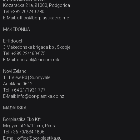
Kozaračka 21a, 81000, Podgorica
Tel: +382 20/240 780
E-Mail: office@borplastikaeko.me
MAKEDONIJA
EHI dooel
3 Makedonska brigada bb , Skopje
Tel : +389 22/460-075
E-Mail: contact@ehi.com.mk
Novi Zeland
111 View Rd | Sunnyvale
Auckland 0612
Tel : +64 21/1931-777
E-Mail: info@bor-plastika.co.nz
MAĐARSKA
Borplastika Eko Kft.
Megyeri út 26/11.em, Pécs
Tel: +36 70/884 1806
E-mail: office@bor-plastika.eu