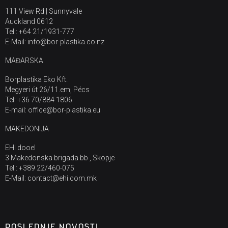
111 View Rd | Sunnyvale
Auckland 0612
Tel : +64 21/1931-777
E-Mail: info@bor-plastika.co.nz
MAĐARSKA
Borplastika Eko Kft.
Megyeri út 26/11.em, Pécs
Tel: +36 70/884 1806
E-mail: office@bor-plastika.eu
MAKEDONIJA
EHI dooel
3 Makedonska brigada bb , Skopje
Tel : +389 22/460-075
E-Mail: contact@ehi.com.mk
POSLEDNJE NOVOSTI