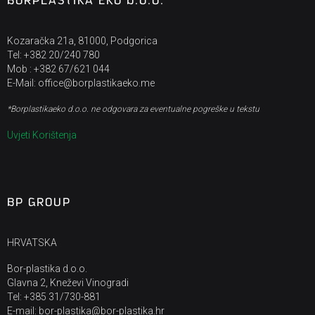
BORPLASTIKA EKO D.O.O.
Kozaračka 21a, 81000, Podgorica
Tel: +382 20/240 780
Mob : +382 67/621 044
E-Mail: office@borplastikaeko.me
*Borplastikaeko d.o.o. ne odgovara za eventualne pogreške u tekstu
Uvjeti Korištenja
BP GROUP
HRVATSKA
Bor-plastika d.o.o.
Glavna 2, Kneževi Vinogradi
Tel: +385 31/730-881
E-mail: bor-plastika@bor-plastika.hr