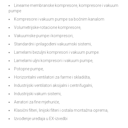
Linearne membranske kompresore, kompresore i vakuum
pumpe
Kompresore i vakuum pumpe sa bočnim kanalom
Volumetrijske-rotacione kompresore,
Vakuumske pumpe i kompresori,
Standardni i prilagođeni vakuumski sistemi,
Lamelarni bezuljni kompresori i vakuum pumpe.
Lamelarni uljni kompresori i vakuum pumpe,
Potopne pumpe,
Horizontalni ventilatori za farme i skladišta,
Industrijski ventilatori aksijalni i centrifugalni,
Industrijski vakum sistemi,
Aeratori za fine mjehuriće,
Klasični filteri, linijski filteri i ostala montažna oprema,
Izvođenje uređaja u EX-izvedbi