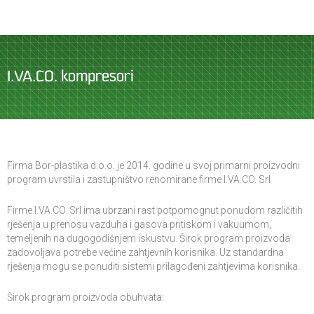
I.VA.CO. kompresori
Firma Bor-plastika d.o.o. je 2014. godine u svoj primarni proizvodni
program uvrstila i zastupništvo renomirane firme I.VA.CO. Srl
Firme I.VA.CO. Srl ima ubrzani rast potpomognut ponudom različitih
rješenja u prenosu vazduha i gasova pritiskom i vakuumom,
temeljenih na dugogodišnjem iskustvu. Širok program proizvoda
zadovoljava potrebe većine zahtjevnih korisnika. Uz standardna
rješenja mogu se ponuditi sistemi prilagođeni zahtjevima korisnika.
Širok program proizvoda obuhvata: