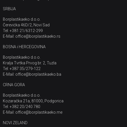
SRBIJA
Borplastikaeko d.o.o.
Čerevićka 46D/2, Novi Sad
Tel: +381 21/6312-299
E-Mail: office@borplastikaeko.rs
BOSNA i HERCEGOVINA
Borplastikaeko d.o.o.
Kralja Tvrtka Prvog br. 2, Tuzla
Tel: +387 35/279-122
E-Mail: office@borplastikaeko.ba
CRNA GORA
Borplastikaeko d.o.o.
Kozaračka 21a, 81000, Podgorica
Tel: +382 20/240 780
E-Mail: office@borplastikaeko.me
NOVI ZELAND