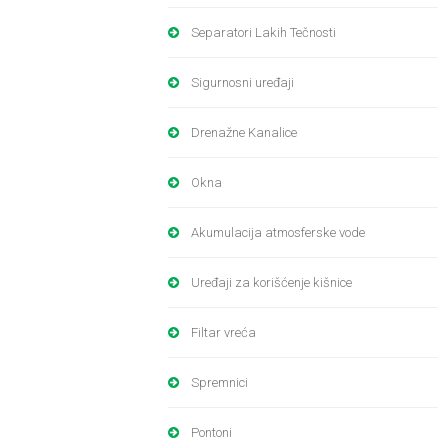
Separatori Lakih Tečnosti
Sigurnosni uređaji
Drenažne Kanalice
Okna
Akumulacija atmosferske vode
Uređaji za korišćenje kišnice
Filtar vreća
Spremnici
Pontoni