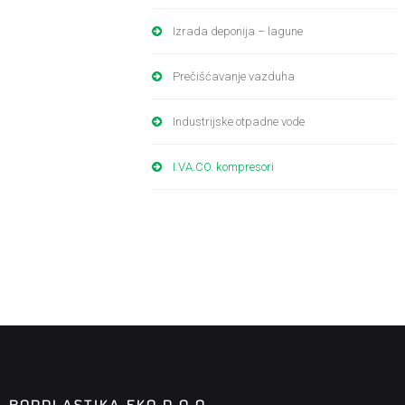
Izrada deponija – lagune
Prečišćavanje vazduha
Industrijske otpadne vode
I.VA.CO. kompresori