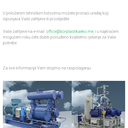
U priloženim tehničkim listovima možete pronaći uređaj koji
ispunjava Vaše zahtjeve ili proslijedite
Vaše zahtjeve na e-mail:
office@borplastikaeko.me
, i u najkraćem
mogućem roku ćete dobiti ponuđeno kvalitetno rješenje za Vaše
potrebe.
Za sve informacije Vam stojimo na raspolaganju.