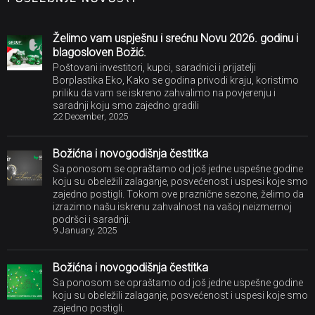
Želimo vam uspješnu i srećnu Novu 2026. godinu i
blagosloven Božić.
Poštovani investitori, kupci, saradnici i prijatelji
Borplastika Eko, Kako se godina privodi kraju, koristimo
priliku da vam se iskreno zahvalimo na povjerenju i
saradnji koju smo zajedno gradili
22 December, 2025
Božićna i novogodišnja čestitka
Sa ponosom se opraštamo od još jedne uspešne godine
koju su obeležili zalaganje, posvećenost i uspesi koje smo
zajedno postigli. Tokom ove praznične sezone, želimo da
izrazimo našu iskrenu zahvalnost na vašoj neizmernoj
podršci i saradnji.
9 January, 2025
Božićna i novogodišnja čestitka
Sa ponosom se opraštamo od još jedne uspešne godine
koju su obeležili zalaganje, posvećenost i uspesi koje smo
zajedno postigli.