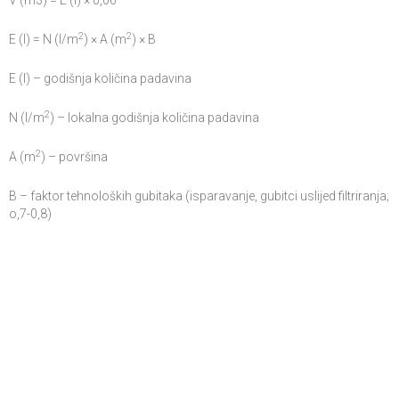
V (m3) = E (l) × 0,06
2
2
E (l) = N (l/m
) × A (m
) × B
E (l) – godišnja količina padavina
2
N (l/m
) – lokalna godišnja količina padavina
2
A (m
) – površina
B – faktor tehnoloških gubitaka (isparavanje, gubitci uslijed filtriranja;
o,7-0,8)