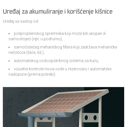
Uređaj za akumuliranje i korišćenje kišnice
Uređaj se sastoji od:
polipropilenskog spremnika koji može biti ukopan ili
samostojeći (npr. u podrumu),
samočistećeg mehaničkog filtera koji zadržava mehaničke
nečistoće (lišće, itd.),
automatskog vodoopskrbnog sistema za kuću,
vizuelne kontrole nivoa vode u rezervoaru i automatske
nadopune (prema potrebi).