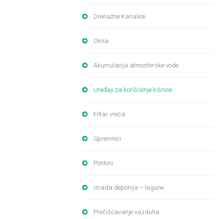
Drenažne Kanalice
Okna
Akumulacija atmosferske vode
Uređaji za korišćenje kišnice
Filtar vreća
Spremnici
Pontoni
Izrada deponija – lagune
Prečišćavanje vazduha