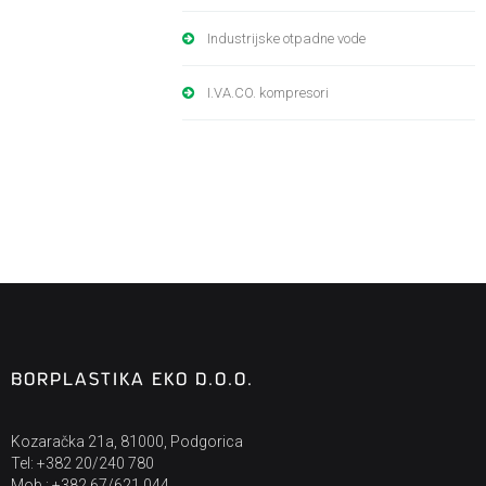
Industrijske otpadne vode
I.VA.CO. kompresori
BORPLASTIKA EKO D.O.O.
Kozaračka 21a, 81000, Podgorica
Tel: +382 20/240 780
Mob : +382 67/621 044