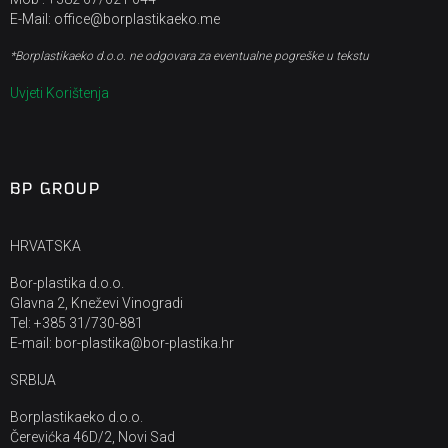
E-Mail: office@borplastikaeko.me
*Borplastikaeko d.o.o. ne odgovara za eventualne pogreške u tekstu
Uvjeti Korištenja
BP GROUP
HRVATSKA
Bor-plastika d.o.o.
Glavna 2, Kneževi Vinogradi
Tel: +385 31/730-881
E-mail: bor-plastika@bor-plastika.hr
SRBIJA
Borplastikaeko d.o.o.
Čerevićka 46D/2, Novi Sad