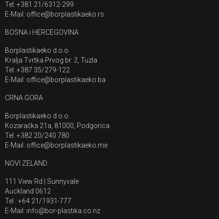
Tel: +381 21/6312-299
E-Mail: office@borplastikaeko.rs
BOSNA i HERCEGOVINA
Borplastikaeko d.o.o.
Kralja Tvrtka Prvog br. 2, Tuzla
Tel: +387 35/279-122
E-Mail: office@borplastikaeko.ba
CRNA GORA
Borplastikaeko d.o.o.
Kozaračka 21a, 81000, Podgorica
Tel: +382 20/240 780
E-Mail: office@borplastikaeko.me
NOVI ZELAND
111 View Rd | Sunnyvale
Auckland 0612
Tel : +64 21/1931-777
E-Mail: info@bor-plastika.co.nz