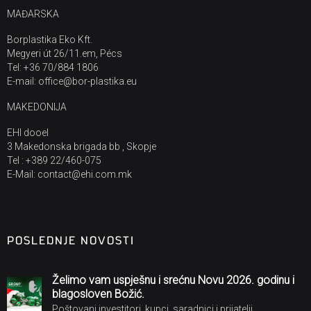
MAĐARSKA
Borplastika Eko Kft.
Megyeri út 26/11.em, Pécs
Tel: +36 70/884 1806
E-mail: office@bor-plastika.eu
MAKEDONIJA
EHI dooel
3 Makedonska brigada bb , Skopje
Tel : +389 22/460-075
E-Mail: contact@ehi.com.mk
POSLEDNJE NOVOSTI
Želimo vam uspješnu i srećnu Novu 2026. godinu i
blagosloven Božić.
Poštovani investitori, kupci, saradnici i prijatelji