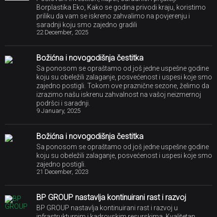
Borplastika Eko, Kako se godina privodi kraju, koristimo
priliku da vam se iskreno zahvalimo na povjerenju i
saradnji koju smo zajedno gradili
22 December, 2025
Božićna i novogodišnja čestitka
Sa ponosom se opraštamo od još jedne uspešne godine
koju su obeležili zalaganje, posvećenost i uspesi koje smo
zajedno postigli. Tokom ove praznične sezone, želimo da
izrazimo našu iskrenu zahvalnost na vašoj neizmernoj
podršci i saradnji.
9 January, 2025
Božićna i novogodišnja čestitka
Sa ponosom se opraštamo od još jedne uspešne godine
koju su obeležili zalaganje, posvećenost i uspesi koje smo
zajedno postigli.
21 December, 2023
BP GROUP nastavlja kontinuirani rast i razvoj
BP GROUP nastavlja kontinuirani rast i razvoj u
infrastrukturnim i kadrovskim resurskima. Kvalitetan