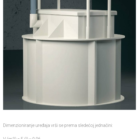
Dimenzioniranje uređaja vrši se prema sledećoj jednačini: