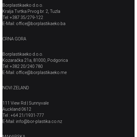
Borplastikaeko d.o.o.
Kralja Tvrtka Prvog br. 2, Tuzla
Tel: +387 35/279-122
E-Mail: office@borplastikaeko.ba
CRNA GORA
Borplastikaeko d.o.o.
Kozaračka 21a, 81000, Podgorica
Tel: +382 20/240 780
E-Mail: office@borplastikaeko.me
NOVI ZELAND
111 View Rd | Sunnyvale
Auckland 0612
Tel : +64 21/1931-777
E-Mail: info@bor-plastika.co.nz
MAĐARSKA