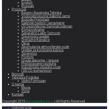
English
Russian
Proizvodi
Bazeni i Bazenska Tehnika
Vodonepropusne Sabirne Jame
Biološki Prečistači
Daljinski nadzor i upravljanje
UV Dezinfekcija i hemijski tretman
Kompostiranje
Separatori Lakih Tečnosti
Sigurnosni uređaji
Drenažne Kanalice
Okna
Akumulacija atmosferske vode
Uređaji za korišćenje kišnice
Spremnici
Pontoni
Izrada deponija – lagune
Prečišćavanje vazduha
Industrijske otpadne vode
I.VA.CO. kompresori
Novosti
Tehnička Podrška
Upitni Formulari
O nama
Misija
Vizija
Kontakt
Copyright 2015
Bor-plastika d.o.o.
| All Rights Reserved
Izaberite jezik