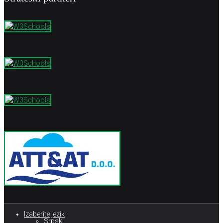
Izaberite jezik
Srpski