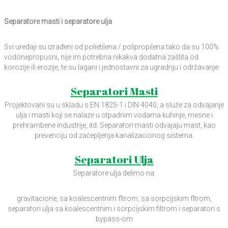
Separatore masti i separatore ulja
Svi uređaji su izrađeni od polietilena / polipropilena tako da su 100%
vodonepropusni, nije im potrebna nikakva dodatna zaštita od
korozije ili erozije, te su lagani i jednostavni za ugradnju i održavanje.
Separatori Masti
Projektovani su u skladu s EN 1825-1 i DIN 4040, a služe za odvajanje
ulja i masti koji se nalaze u otpadnim vodama kuhinje, mesne i
prehrambene industrije, itd. Separatori masti odvajaju mast, kao
prevenciju od začepljenja kanalizacionog sistema.
Separatori Ulja
Separatore ulja delimo na:
gravitacione, sa koalescentnim fltrom, sa sorpcijskim fltrom,
separatori ulja sa koalescentnim i sorpcijskim filtrom i separatori s
bypass-om