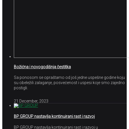
Božićna i novogodišnja čestitka
Sa ponosom se opraštamo od još jedne uspešne godine koju
su obeležili zalaganje, posvećenost i uspesi koje smo zajedno
postigli.
21 December, 2023
BP GROUP nastavlja kontinuirani rast i razvoj
BP GROUP nastavlja kontinuirani rast i razvoj u