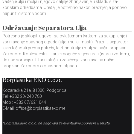
vađenje ulja i mulja i njegovo daljnje zbrinjavanje u skladu s za-
konskim odredbama. Uređaj je potrebno nakon pražnjenja ponovo
napuniti čistom vodom.
Održavanje Separatora Ulja
Potrebno je sklopiti ugovor sa ovlaštenom tvrtkom za sakupljanje i
zbrinjavanje opasnog otpada (ulja, mulja, masti). Prazniti separator
lakih tečnosti prema potrebi, te zbrinuti ulje i mulj na način propisan
Zakonom. Koalescentni filtar je moguće regenerirati (isprati vodom),
dok se sorpcijski filtar u slučaju zasićenja zbrinjava na način
propisan Zakonom o opasnom otpadu.
Borplastika EKO d.o.o.
Kozaračka 21a, 81000, Podgorica
Tel: +382 20/240 780
Mob : +382 67/621 044
E-Mail: office@borplastikaeko.me
*Borplastikaeko d.o.o. ne odgovara za eventualne pogreške u tekstu