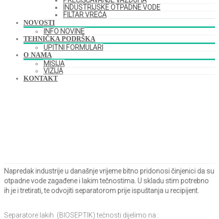
PREČIŠĆAVANJE VAZDUHA
INDUSTRIJSKE OTPADNE VODE
FILTAR VREĆA
NOVOSTI
INFO NOVINE
TEHNIČKA PODRŠKA
UPITNI FORMULARI
O NAMA
MISIJA
VIZIJA
KONTAKT
Separatori Lakih Tečnosti
Home
Separatori Lakih Tečnosti
Napredak industrije u današnje vrijeme bitno pridonosi činjenici da su
otpadne vode zagađene i lakim tečnostima. U skladu stim potrebno
ih je i tretirati, te odvojiti separatorom prije ispuštanja u recipijent.
Separatore lakih (BIOSEPTIK) tečnosti dijelimo na :