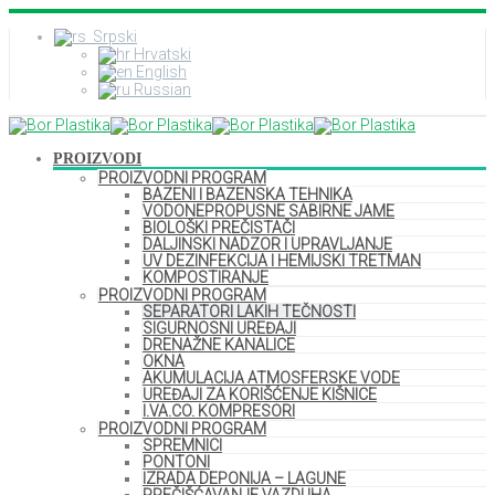
Srpski
Hrvatski
English
Russian
PROIZVODI
PROIZVODNI PROGRAM
BAZENI I BAZENSKA TEHNIKA
VODONEPROPUSNE SABIRNE JAME
BIOLOŠKI PREČISTAČI
DALJINSKI NADZOR I UPRAVLJANJE
UV DEZINFEKCIJA I HEMIJSKI TRETMAN
KOMPOSTIRANJE
PROIZVODNI PROGRAM
SEPARATORI LAKIH TEČNOSTI
SIGURNOSNI UREĐAJI
DRENAŽNE KANALICE
OKNA
AKUMULACIJA ATMOSFERSKE VODE
UREĐAJI ZA KORIŠĆENJE KIŠNICE
I.VA.CO. KOMPRESORI
PROIZVODNI PROGRAM
SPREMNICI
PONTONI
IZRADA DEPONIJA – LAGUNE