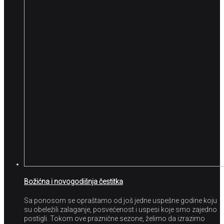
Božićna i novogodišnja čestitka
Sa ponosom se opraštamo od još jedne uspešne godine koju
su obeležili zalaganje, posvećenost i uspesi koje smo zajedno
postigli. Tokom ove praznične sezone, želimo da izrazimo