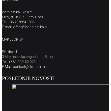
Borplastika Eko Kft.
Megyeri út 26/11.em, Pécs
Tel: +36 70/884 1806
E-mail: office@bor-plastika.eu
MAKEDONIJA
EHI dooel
3 Makedonska brigada bb , Skopje
Tel : +389 22/460-075
E-Mail: contact@ehi.com.mk
POSLEDNJE NOVOSTI