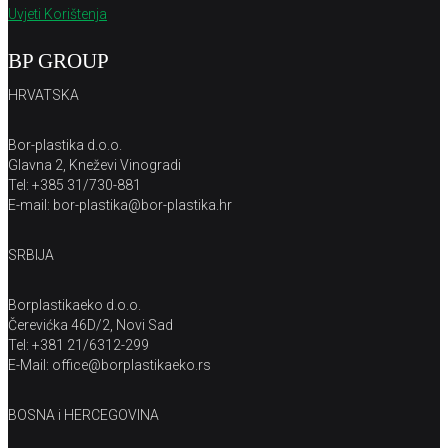
Uvjeti Korištenja
BP GROUP
HRVATSKA
Bor-plastika d.o.o.
Glavna 2, Kneževi Vinogradi
Tel: +385 31/730-881
E-mail: bor-plastika@bor-plastika.hr
SRBIJA
Borplastikaeko d.o.o.
Čerevićka 46D/2, Novi Sad
Tel: +381 21/6312-299
E-Mail: office@borplastikaeko.rs
BOSNA i HERCEGOVINA