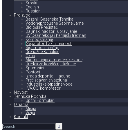
Srpski
English
Russian
Proizvodi
Bazeni i Bazenska Tehnika
Vodonepropusne Sabirne Jame
Biološki Prečistači
Daljinski nadzor i upravljanje
UV Dezinfekcija i hemijski tretman
Kompostiranje
Separatori Lakih Tečnosti
Sigurnosni uređaji
Drenažne Kanalice
Okna
Akumulacija atmosferske vode
Uređaji za korišćenje kišnice
Spremnici
Pontoni
Izrada deponija – lagune
Prečišćavanje vazduha
Industrijske otpadne vode
I.VA.CO. kompresori
Novosti
Tehnička Podrška
Upitni Formulari
O nama
Misija
Vizija
Kontakt