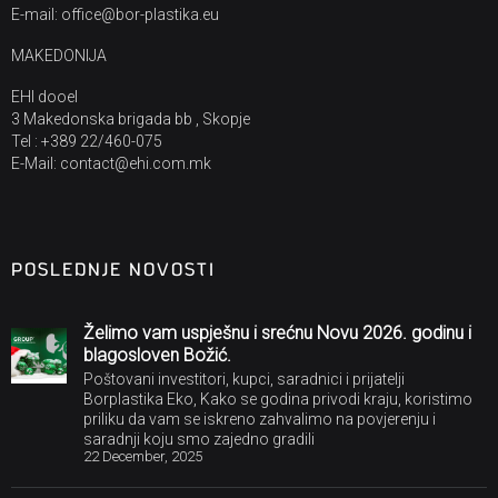
E-mail: office@bor-plastika.eu
MAKEDONIJA
EHI dooel
3 Makedonska brigada bb , Skopje
Tel : +389 22/460-075
E-Mail: contact@ehi.com.mk
POSLEDNJE NOVOSTI
Želimo vam uspješnu i srećnu Novu 2026. godinu i
blagosloven Božić.
Poštovani investitori, kupci, saradnici i prijatelji
Borplastika Eko, Kako se godina privodi kraju, koristimo
priliku da vam se iskreno zahvalimo na povjerenju i
saradnji koju smo zajedno gradili
22 December, 2025