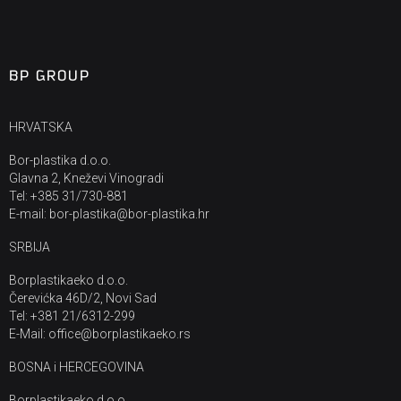
BP GROUP
HRVATSKA
Bor-plastika d.o.o.
Glavna 2, Kneževi Vinogradi
Tel: +385 31/730-881
E-mail: bor-plastika@bor-plastika.hr
SRBIJA
Borplastikaeko d.o.o.
Čerevićka 46D/2, Novi Sad
Tel: +381 21/6312-299
E-Mail: office@borplastikaeko.rs
BOSNA i HERCEGOVINA
Borplastikaeko d.o.o.