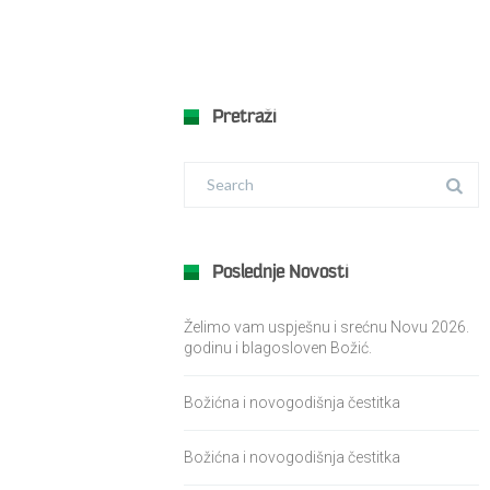
Pretraži
Poslednje Novosti
Želimo vam uspješnu i srećnu Novu 2026.
godinu i blagosloven Božić.
Božićna i novogodišnja čestitka
Božićna i novogodišnja čestitka