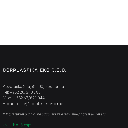
BORPLASTIKA EKO D.O.O.
Kozaračka 21a, 81000, Podgorica
Tel: +382 20/240 780
Mob : +382 67/621 044
E-Mail: office@borplastikaeko.me
*Borplastikaeko d.o.o. ne odgovara za eventualne pogreške u tekstu
Uvjeti Korištenja