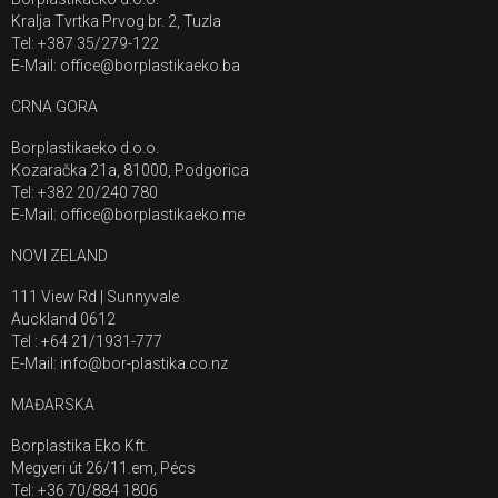
Kralja Tvrtka Prvog br. 2, Tuzla
Tel: +387 35/279-122
E-Mail: office@borplastikaeko.ba
CRNA GORA
Borplastikaeko d.o.o.
Kozaračka 21a, 81000, Podgorica
Tel: +382 20/240 780
E-Mail: office@borplastikaeko.me
NOVI ZELAND
111 View Rd | Sunnyvale
Auckland 0612
Tel : +64 21/1931-777
E-Mail: info@bor-plastika.co.nz
MAĐARSKA
Borplastika Eko Kft.
Megyeri út 26/11.em, Pécs
Tel: +36 70/884 1806