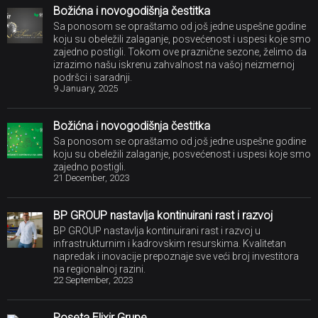
Božićna i novogodišnja čestitka
Sa ponosom se opraštamo od još jedne uspešne godine
koju su obeležili zalaganje, posvećenost i uspesi koje smo
zajedno postigli. Tokom ove praznične sezone, želimo da
izrazimo našu iskrenu zahvalnost na vašoj neizmernoj
podršci i saradnji.
9 January, 2025
Božićna i novogodišnja čestitka
Sa ponosom se opraštamo od još jedne uspešne godine
koju su obeležili zalaganje, posvećenost i uspesi koje smo
zajedno postigli.
21 December, 2023
BP GROUP nastavlja kontinuirani rast i razvoj
BP GROUP nastavlja kontinuirani rast i razvoj u
infrastrukturnim i kadrovskim resurskima. Kvalitetan
napredak i inovacije prepoznaje sve veći broj investitora
na regionalnoj razini.
22 September, 2023
Poseta Elixir Grupe