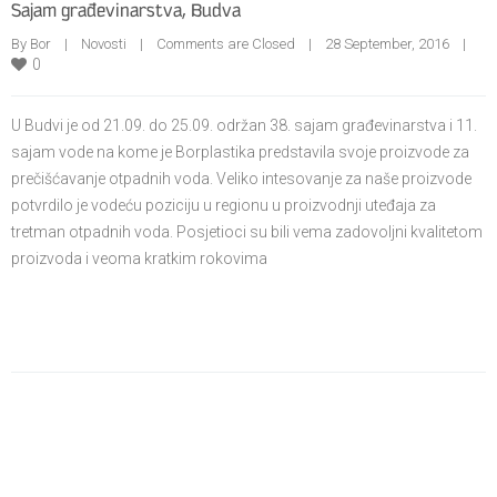
Sajam građevinarstva, Budva
By Bor    |    
Novosti
    |    
Comments are Closed
    |    28 September, 2016    |    
0
U Budvi je od 21.09. do 25.09. održan 38. sajam građevinarstva i 11.
sajam vode na kome je Borplastika predstavila svoje proizvode za
prečišćavanje otpadnih voda. Veliko intesovanje za naše proizvode
potvrdilo je vodeću poziciju u regionu u proizvodnji uteđaja za
tretman otpadnih voda. Posjetioci su bili vema zadovoljni kvalitetom
proizvoda i veoma kratkim rokovima