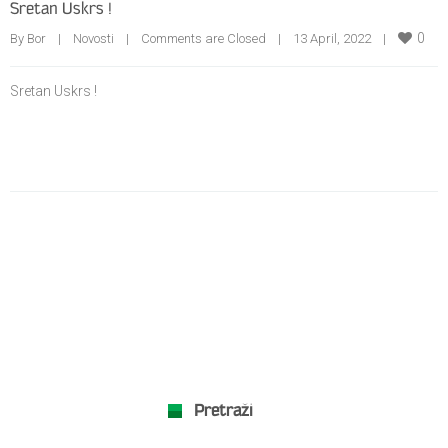
Sretan Uskrs !
0
By Bor    |    
Novosti
    |    
Comments are Closed
    |    13 April, 2022    |    
Sretan Uskrs !
Pretraži