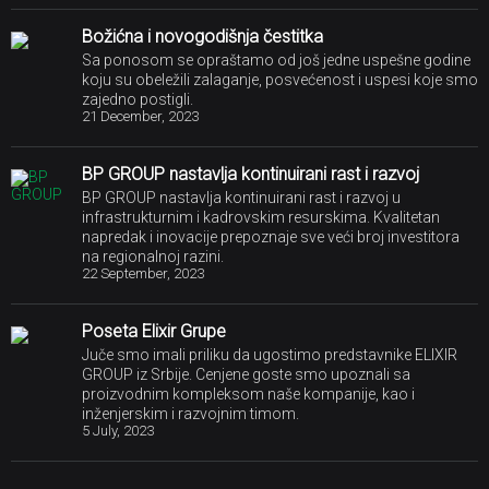
Božićna i novogodišnja čestitka
Sa ponosom se opraštamo od još jedne uspešne godine
koju su obeležili zalaganje, posvećenost i uspesi koje smo
zajedno postigli.
21 December, 2023
BP GROUP nastavlja kontinuirani rast i razvoj
BP GROUP nastavlja kontinuirani rast i razvoj u
infrastrukturnim i kadrovskim resurskima. Kvalitetan
napredak i inovacije prepoznaje sve veći broj investitora
na regionalnoj razini.
22 September, 2023
Poseta Elixir Grupe
Juče smo imali priliku da ugostimo predstavnike ELIXIR
GROUP iz Srbije. Cenjene goste smo upoznali sa
proizvodnim kompleksom naše kompanije, kao i
inženjerskim i razvojnim timom.
5 July, 2023