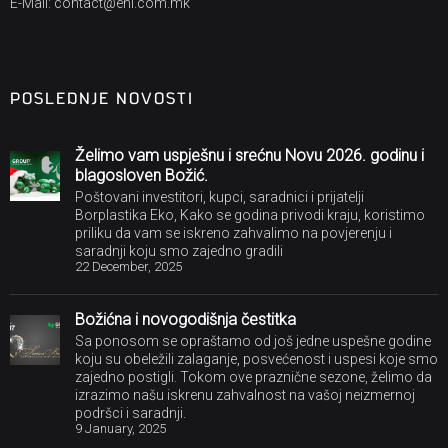
E-Mail: contact@ehi.com.mk
POSLEDNJE NOVOSTI
Želimo vam uspješnu i srećnu Novu 2026. godinu i
blagosloven Božić.
Poštovani investitori, kupci, saradnici i prijatelji
Borplastika Eko, Kako se godina privodi kraju, koristimo
priliku da vam se iskreno zahvalimo na povjerenju i
saradnji koju smo zajedno gradili
22 December, 2025
Božićna i novogodišnja čestitka
Sa ponosom se opraštamo od još jedne uspešne godine
koju su obeležili zalaganje, posvećenost i uspesi koje smo
zajedno postigli. Tokom ove praznične sezone, želimo da
izrazimo našu iskrenu zahvalnost na vašoj neizmernoj
podršci i saradnji.
9 January, 2025