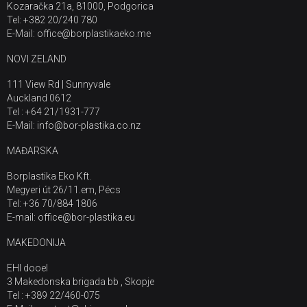
Kozaračka 21a, 81000, Podgorica
Tel: +382 20/240 780
E-Mail: office@borplastikaeko.me
NOVI ZELAND
111 View Rd | Sunnyvale
Auckland 0612
Tel : +64 21/1931-777
E-Mail: info@bor-plastika.co.nz
MAĐARSKA
Borplastika Eko Kft.
Megyeri út 26/11.em, Pécs
Tel: +36 70/884 1806
E-mail: office@bor-plastika.eu
MAKEDONIJA
EHI dooel
3 Makedonska brigada bb , Skopje
Tel : +389 22/460-075