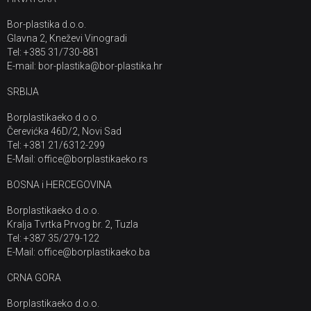
Bor-plastika d.o.o.
Glavna 2, Kneževi Vinogradi
Tel: +385 31/730-881
E-mail: bor-plastika@bor-plastika.hr
SRBIJA
Borplastikaeko d.o.o.
Čerevićka 46D/2, Novi Sad
Tel: +381 21/6312-299
E-Mail: office@borplastikaeko.rs
BOSNA i HERCEGOVINA
Borplastikaeko d.o.o.
Kralja Tvrtka Prvog br. 2, Tuzla
Tel: +387 35/279-122
E-Mail: office@borplastikaeko.ba
CRNA GORA
Borplastikaeko d.o.o.