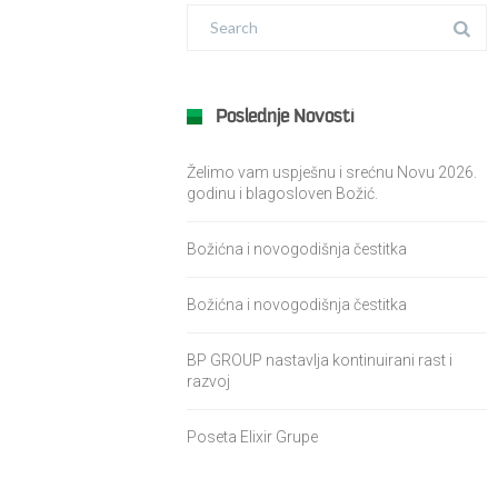
Poslednje Novosti
Želimo vam uspješnu i srećnu Novu 2026.
godinu i blagosloven Božić.
Božićna i novogodišnja čestitka
Božićna i novogodišnja čestitka
BP GROUP nastavlja kontinuirani rast i
razvoj
Poseta Elixir Grupe