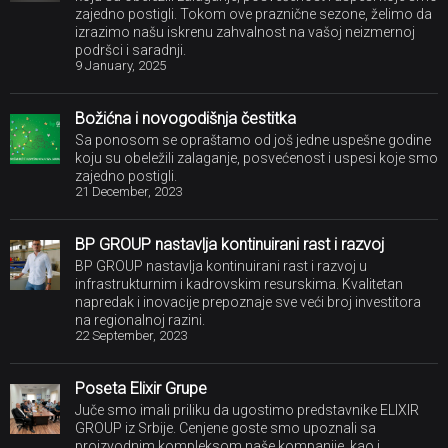
zajedno postigli. Tokom ove praznične sezone, želimo da
izrazimo našu iskrenu zahvalnost na vašoj neizmernoj
podršci i saradnji.
9 January, 2025
Božićna i novogodišnja čestitka
Sa ponosom se opraštamo od još jedne uspešne godine
koju su obeležili zalaganje, posvećenost i uspesi koje smo
zajedno postigli.
21 December, 2023
BP GROUP nastavlja kontinuirani rast i razvoj
BP GROUP nastavlja kontinuirani rast i razvoj u
infrastrukturnim i kadrovskim resurskima. Kvalitetan
napredak i inovacije prepoznaje sve veći broj investitora
na regionalnoj razini.
22 September, 2023
Poseta Elixir Grupe
Juče smo imali priliku da ugostimo predstavnike ELIXIR
GROUP iz Srbije. Cenjene goste smo upoznali sa
proizvodnim kompleksom naše kompanije, kao i