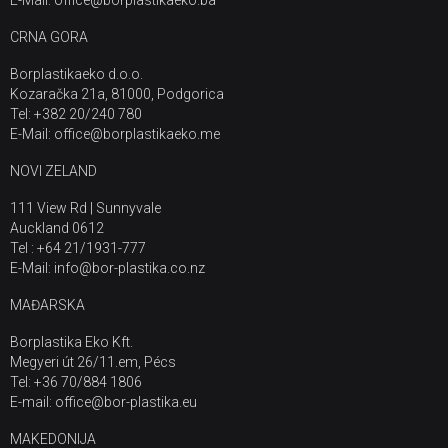
CRNA GORA
Borplastikaeko d.o.o.
Kozaračka 21a, 81000, Podgorica
Tel: +382 20/240 780
E-Mail: office@borplastikaeko.me
NOVI ZELAND
111 View Rd | Sunnyvale
Auckland 0612
Tel : +64 21/1931-777
E-Mail: info@bor-plastika.co.nz
MAĐARSKA
Borplastika Eko Kft.
Megyeri út 26/11.em, Pécs
Tel: +36 70/884 1806
E-mail: office@bor-plastika.eu
MAKEDONIJA