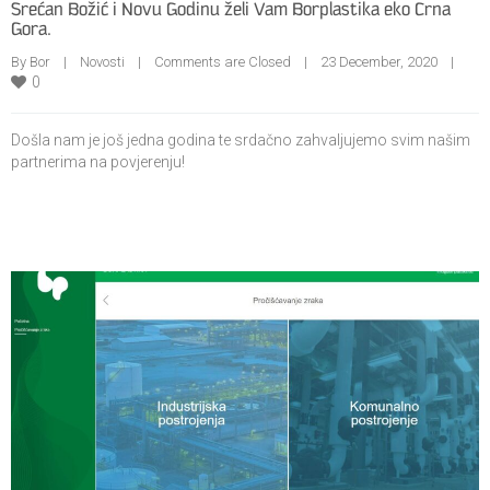
Srećan Božić i Novu Godinu želi Vam Borplastika eko Crna
Gora.
By Bor    |    
Novosti
    |    
Comments are Closed
    |    23 December, 2020    |    
0
Došla nam je još jedna godina te srdačno zahvaljujemo svim našim
partnerima na povjerenju!