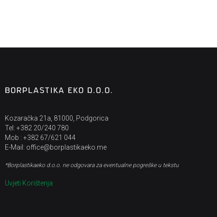
BORPLASTIKA EKO D.O.O.
Kozaračka 21a, 81000, Podgorica
Tel: +382 20/240 780
Mob : +382 67/621 044
E-Mail: office@borplastikaeko.me
*Borplastikaeko d.o.o. ne odgovara za eventualne pogreške u tekstu
Uvjeti Korištenja