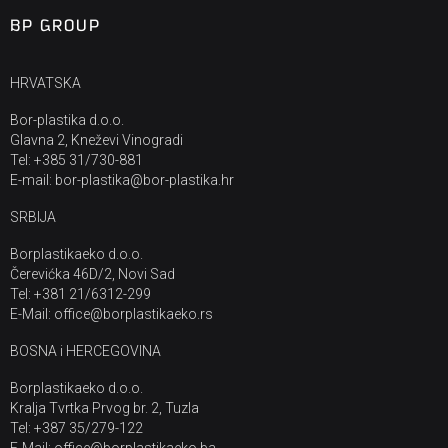
BP GROUP
HRVATSKA
Bor-plastika d.o.o.
Glavna 2, Kneževi Vinogradi
Tel: +385 31/730-881
E-mail: bor-plastika@bor-plastika.hr
SRBIJA
Borplastikaeko d.o.o.
Čerevićka 46D/2, Novi Sad
Tel: +381 21/6312-299
E-Mail: office@borplastikaeko.rs
BOSNA i HERCEGOVINA
Borplastikaeko d.o.o.
Kralja Tvrtka Prvog br. 2, Tuzla
Tel: +387 35/279-122
E-Mail: office@borplastikaeko.ba