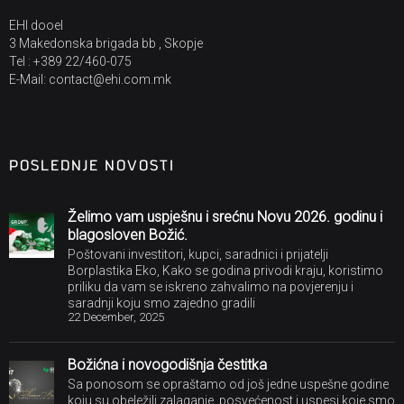
EHI dooel
3 Makedonska brigada bb , Skopje
Tel : +389 22/460-075
E-Mail: contact@ehi.com.mk
POSLEDNJE NOVOSTI
Želimo vam uspješnu i srećnu Novu 2026. godinu i
blagosloven Božić.
Poštovani investitori, kupci, saradnici i prijatelji
Borplastika Eko, Kako se godina privodi kraju, koristimo
priliku da vam se iskreno zahvalimo na povjerenju i
saradnji koju smo zajedno gradili
22 December, 2025
Božićna i novogodišnja čestitka
Sa ponosom se opraštamo od još jedne uspešne godine
koju su obeležili zalaganje, posvećenost i uspesi koje smo