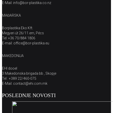
E-Mail: info@bor-plastika.co.nz
MAĐARSKA
Borplastika Eko Kft.
Megyeri út 26/11.em, Pécs
Tel: +36 70/884 1806
E-mail: office@bor-plastika.eu
MAKEDONIJA
EHI dooel
3 Makedonska brigada bb , Skopje
Tel : +389 22/460-075
E-Mail: contact@ehi.com.mk
POSLEDNJE NOVOSTI