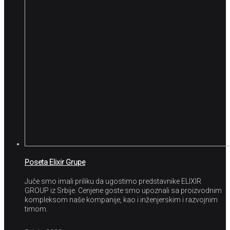
Poseta Elixir Grupe
Juče smo imali priliku da ugostimo predstavnike ELIXIR
GROUP iz Srbije. Cenjene goste smo upoznali sa proizvodnim
kompleksom naše kompanije, kao i inženjerskim i razvojnim
timom.