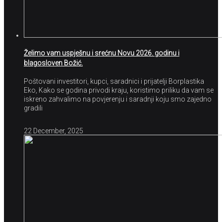
Želimo vam uspješnu i srećnu Novu 2026. godinu i
blagosloven Božić.
Poštovani investitori, kupci, saradnici i prijatelji Borplastika
Eko, Kako se godina privodi kraju, koristimo priliku da vam se
iskreno zahvalimo na povjerenju i saradnji koju smo zajedno
gradili
22 December, 2025