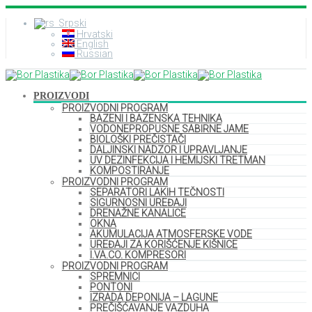
Srpski
Hrvatski
English
Russian
PROIZVODI
PROIZVODNI PROGRAM
BAZENI I BAZENSKA TEHNIKA
VODONEPROPUSNE SABIRNE JAME
BIOLOŠKI PREČISTAČI
DALJINSKI NADZOR I UPRAVLJANJE
UV DEZINFEKCIJA I HEMIJSKI TRETMAN
KOMPOSTIRANJE
PROIZVODNI PROGRAM
SEPARATORI LAKIH TEČNOSTI
SIGURNOSNI UREĐAJI
DRENAŽNE KANALICE
OKNA
AKUMULACIJA ATMOSFERSKE VODE
UREĐAJI ZA KORIŠĆENJE KIŠNICE
I.VA.CO. KOMPRESORI
PROIZVODNI PROGRAM
SPREMNICI
PONTONI
IZRADA DEPONIJA – LAGUNE
PREČIŠĆAVANJE VAZDUHA