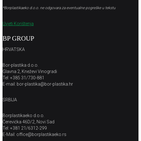
*Borplastikaeko d.o.o. ne odgovara za eventualne pogreške u tekstu
Uvjeti Korištenja
BP GROUP
HRVATSKA
Bor-plastika d.o.o.
Glavna 2, Kneževi Vinogradi
Tel: +385 31/730-881
E-mail: bor-plastika@bor-plastika.hr
SRBIJA
Borplastikaeko d.o.o.
Čerevićka 46D/2, Novi Sad
Tel: +381 21/6312-299
E-Mail: office@borplastikaeko.rs