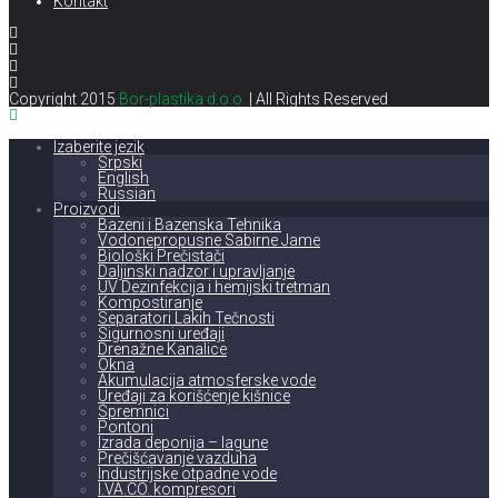
Kontakt
Copyright 2015
Bor-plastika d.o.o.
| All Rights Reserved
Izaberite jezik
Srpski
English
Russian
Proizvodi
Bazeni i Bazenska Tehnika
Vodonepropusne Sabirne Jame
Biološki Prečistači
Daljinski nadzor i upravljanje
UV Dezinfekcija i hemijski tretman
Kompostiranje
Separatori Lakih Tečnosti
Sigurnosni uređaji
Drenažne Kanalice
Okna
Akumulacija atmosferske vode
Uređaji za korišćenje kišnice
Spremnici
Pontoni
Izrada deponija – lagune
Prečišćavanje vazduha
Industrijske otpadne vode
I.VA.CO. kompresori