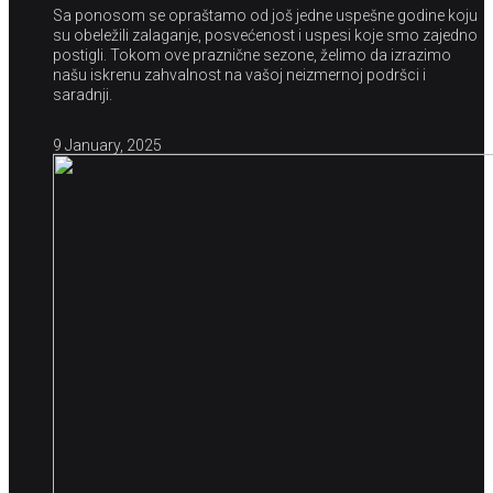
Sa ponosom se opraštamo od još jedne uspešne godine koju
su obeležili zalaganje, posvećenost i uspesi koje smo zajedno
postigli. Tokom ove praznične sezone, želimo da izrazimo
našu iskrenu zahvalnost na vašoj neizmernoj podršci i
saradnji.
9 January, 2025