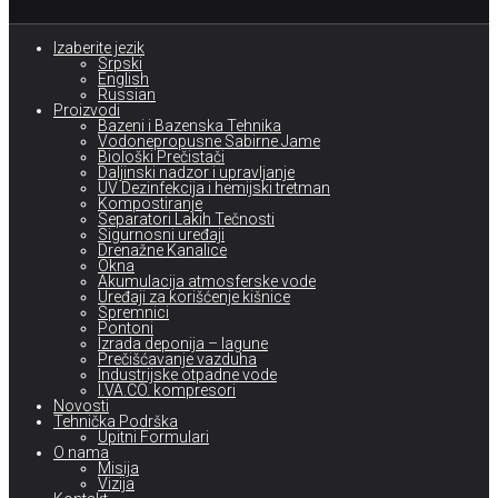
Izaberite jezik
Srpski
English
Russian
Proizvodi
Bazeni i Bazenska Tehnika
Vodonepropusne Sabirne Jame
Biološki Prečistači
Daljinski nadzor i upravljanje
UV Dezinfekcija i hemijski tretman
Kompostiranje
Separatori Lakih Tečnosti
Sigurnosni uređaji
Drenažne Kanalice
Okna
Akumulacija atmosferske vode
Uređaji za korišćenje kišnice
Spremnici
Pontoni
Izrada deponija – lagune
Prečišćavanje vazduha
Industrijske otpadne vode
I.VA.CO. kompresori
Novosti
Tehnička Podrška
Upitni Formulari
O nama
Misija
Vizija