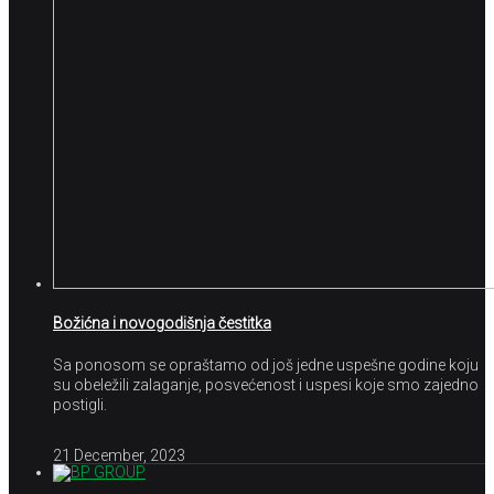
Božićna i novogodišnja čestitka
Sa ponosom se opraštamo od još jedne uspešne godine koju
su obeležili zalaganje, posvećenost i uspesi koje smo zajedno
postigli.
21 December, 2023