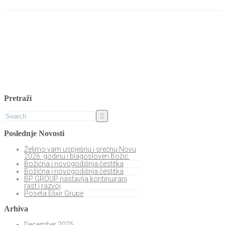
Pretraži
Poslednje Novosti
Želimo vam uspješnu i srećnu Novu
2026. godinu i blagosloven Božić.
Božićna i novogodišnja čestitka
Božićna i novogodišnja čestitka
BP GROUP nastavlja kontinuirani
rast i razvoj
Poseta Elixir Grupe
Arhiva
December 2025