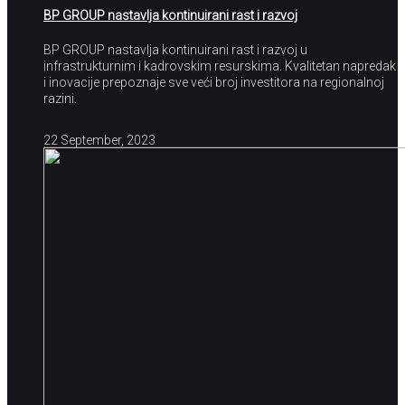
BP GROUP nastavlja kontinuirani rast i razvoj
BP GROUP nastavlja kontinuirani rast i razvoj u
infrastrukturnim i kadrovskim resurskima. Kvalitetan napredak
i inovacije prepoznaje sve veći broj investitora na regionalnoj
razini.
22 September, 2023