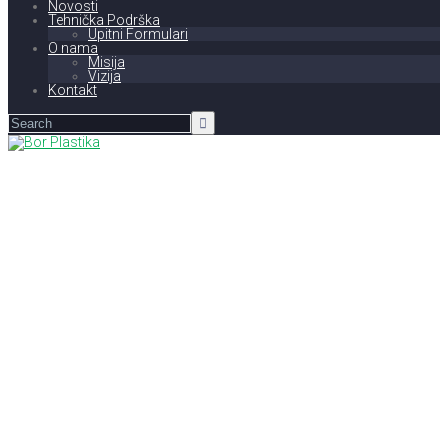
Novosti
Tehnička Podrška
Upitni Formulari
O nama
Misija
Vizija
Kontakt