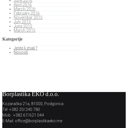
June 2016
April 2016
March 2016
February 2016
November 2015
July 2015
June 2015
March 2015
Kategorije
Jeste li znali ?
Novosti
Borplastika EKO d.o.o.
Kozaračka 21a, 81000, Podgorica
Tel: +382 20/240 780
Mob : +382 67/621 044
E-Mail: office@borplastikaeko.me