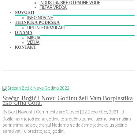
INDUSTRIJSKE OTPADNE VODE
FILTAR VREĆA
NOVOSTI
INFO NOVINE
TEHNIČKA PODRŠKA
UPITNI FORMULARI
O NAMA
MISIJA
VIZIJA
KONTAKT
Blog
Home
2021
December
Srećan Božić i Novu Godinu želi Vam Borplastika
eko Crna Gora.
By Bor |
Novosti
|
Comments are Closed
| 22 December, 2021 |
0
Došla nam je još jedna godina te srdačno zahvaljujemo svim našim
partnerima na povjerenju! Nadamo se da ćemo jednako uspješno
sarađivati i u predstojećoj godini.