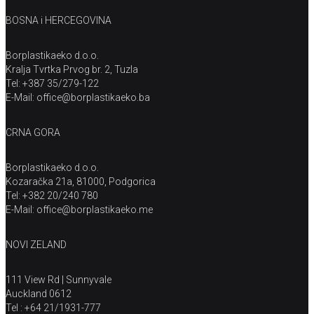
BOSNA i HERCEGOVINA
Borplastikaeko d.o.o.
Kralja Tvrtka Prvog br. 2, Tuzla
Tel: +387 35/279-122
E-Mail: office@borplastikaeko.ba
CRNA GORA
Borplastikaeko d.o.o.
Kozaračka 21a, 81000, Podgorica
Tel: +382 20/240 780
E-Mail: office@borplastikaeko.me
NOVI ZELAND
111 View Rd | Sunnyvale
Auckland 0612
Tel : +64 21/1931-777